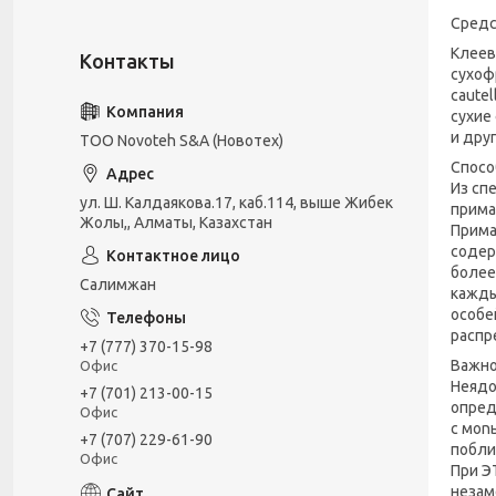
Средс
Клеев
сухофр
cautel
сухие
и дру
ТОО Novoteh S&A (Новотех)
Спосо
Из сп
ул. Ш. Калдаякова.17, каб.114, выше Жибек
прима
Жолы,, Алматы, Казахстан
Прима
содер
более
Салимжан
кажды
особе
распр
+7 (777) 370-15-98
Важно
Офис
Неядо
+7 (701) 213-00-15
опред
Офис
с моn
+7 (707) 229-61-90
побли
Офис
При Э
неза