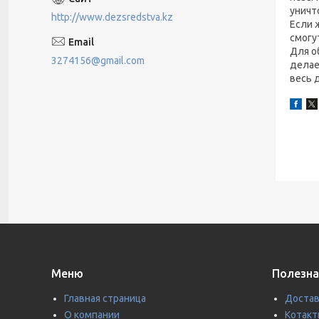
уничт
http://www.dezsredstva.kz
Если 
смогу
Для о
3274156@gmail.com
делае
весь 
Меню
Полезна
Главная страница
Достав
О компании
Котакт