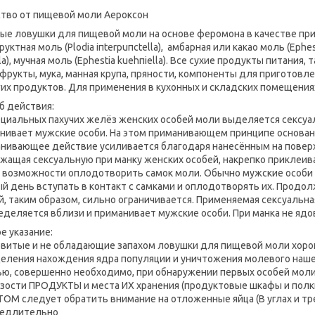
тво от пищевой моли Аероксон
ые ловушки для пищевой моли на основе феромона в качестве прим
уктная моль (Plodia iпtеrрuпсtеllа), амбарная или какао моль (Ephes
la), мучная моль (Ephestia kuеhпiеlla). Все сухие продукты питания, 
 фрукты, мука, манная крупа, пряности, компоненты для приготовл
гих продуктов. Для применения в кухонных и складских помещения
б действия:
ециальных пахучих желёз женских особей моли выделяется сексуа
нивает мужские особи. На этом приманивающем принципе основан
нивающее действие усиливается благодаря нанесённым на поверх
жащая сексуальную при манку женских особей, накрепко приклеив
 возможности оплодотворить самок моли. Обычно мужские особи в
й день вступать в контакт с самками и оплодотворять их. Продо
й, таким образом, сильно ограничивается. Применяемая сексуальна
еделяется вблизи и приманивает мужские особи. При манка не ядов
е указание:
витые и не обладающие запахом ловушки для пищевой моли хоро
еления нахождения ядра популяции и уничтожения молевого нашес
ью, совершенно необходимо, при обнаружении первых особей мол
зости ПРОДУКТЫ и места ИХ хранения (продуктовые шкафы и полк
ТОМ следует обратить внимание на отложенные яйца (В углах и
медлительно