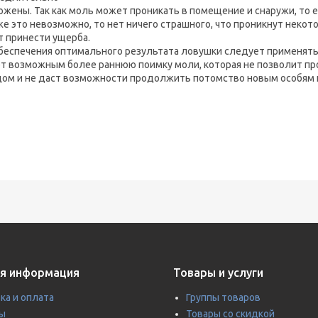
ожены. Так как моль может проникать в помещение и снаружи, то 
же это невозможно, то нет ничего страшного, что проникнут некот
т принести ущерба.
беспечения оптимального результата ловушки следует применят
т возможным более раннюю поимку моли, которая не позволит пр
дом и не даст возможности продолжить потомство новым особям 
я информация
Товары и услуги
ка и оплата
Группы товаров
ы
Товары со скидкой