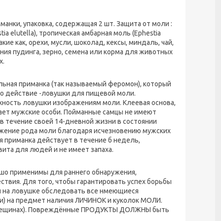
анки, упаковка, содержащая 2 шт. Защита от моли :
tia elutella), тропическая амбарная моль (Ephestia
такие как, орехи, мусли, шоколад, кексы, миндаль, чай,
ения пудинга, зерно, семена или корма для животных
х.
льная приманка (так называемый феромон), который
о действие -ловушки для пищевой моли.
ность ловушки изображениям моли. Клеевая основа,
ает мужские особи. Пойманные самцы не имеют
 течение своей 14-дневной жизни в состоянии
лжение рода моли благодаря исчезновению мужских
я приманка действует в течение б недель,
ита для людей и не имеет запаха.
шо применимы для раннего обнаружения,
твия. Для того, чтобы гарантировать успех борьбы
и на ловушке обследовать все нмеющиеся
и) на предмет наличия ЛИЧИНОК и куколок МОЛИ.
 трещинах). Повреждённые ПРОДУКТЫ ДОЛЖНЫ быть