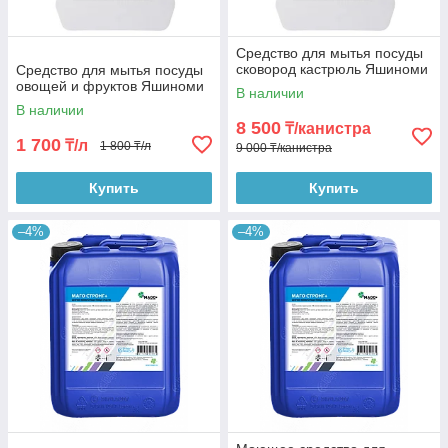
Средство для мытья посуды
сковород кастрюль Яшиноми
Средство для мытья посуды
овощей и фруктов Яшиноми
В наличии
В наличии
8 500
₸/канистра
1 700
₸/л
1 800 ₸/л
9 000 ₸/канистра
Купить
Купить
–4%
–4%