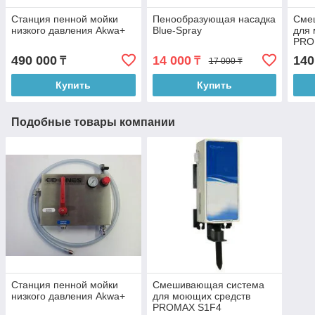
Станция пенной мойки
Пенообразующая насадка
Сме
низкого давления Akwa+
Blue-Spray
для
PRO
490 000
14 000
140
₸
₸
17 000 ₸
Купить
Купить
Подобные товары компании
Станция пенной мойки
Смешивающая система
низкого давления Akwa+
для моющих средств
PROMAX S1F4