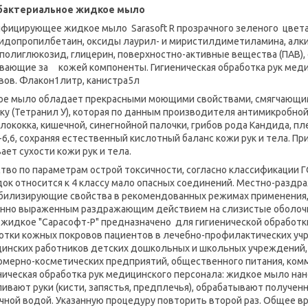
бактериальное жидкое мыло
фицирующее жидкое мыло Sarasoft R прозрачного зеленого цвета
идопропилбетаин, оксиды лаурил- и миристилдиметиламина, алк
полиглюкозид, глицерин, поверхностно-активные вещества (ПАВ)
вающие за кожей компоненты. Гигиеническая обработка рук меди
вов. Флакон1литр, канистра5л
е мыло обладает прекрасными моющими свойствами, смягчающи
ку (Тетранил У), которая по данным производителя антимикробно
лококка, кишечной, синегнойной палочки, грибов рода Кандида, п
6-6,6, сохраняя естественный кислотный баланс кожи рук и тела. 
ает сухости кожи рук и тела.
тво по параметрам острой токсичности, согласно классификации ГО
ок относится к 4 классу мало опасных соединений. Местно-разд
билизирующие свойства в рекомендованных режимах применения,
нно выраженным раздражающим действием на слизистые оболочк
жидкое "Сарасофт-Р" предназначено для гигиенической обработки
отки кожных покровов пациентов в лечебно-профилактических учр
инских работников детских дошкольных и школьных учреждений,
мерно-косметических предприятий, общественного питания, комм
ническая обработка рук медицинского персонала: жидкое мыло нано
ивают руки (кисти, запястья, предплечья), обрабатывают получен
чной водой. Указанную процедуру повторить второй раз. Общее вр