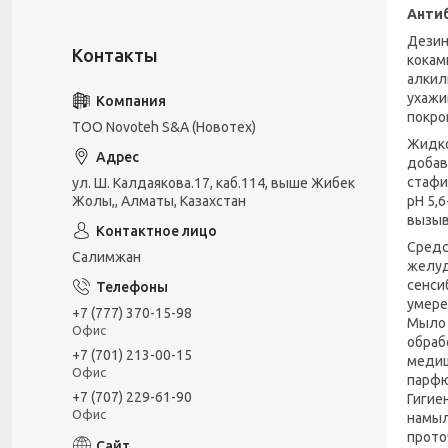
Анти
Дезин
кокам
алкил
ухажи
покро
ТОО Novoteh S&A (Новотех)
Жидко
добав
стафи
ул. Ш. Калдаякова.17, каб.114, выше Жибек
рН 5,
Жолы,, Алматы, Казахстан
вызыв
Средс
Салимжан
желуд
сенси
умере
+7 (777) 370-15-98
Мыло 
Офис
обраб
+7 (701) 213-00-15
медиц
Офис
парфю
+7 (707) 229-61-90
Гигие
Офис
намыл
прото