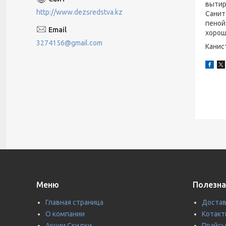
вытир
http://www.dezsredstva.kz
Санит
пеной
хорош
3274156@gmail.com
Канис
Меню
Полезна
Главная страница
Достав
О компании
Котакт
Акции Скидки
Прайс