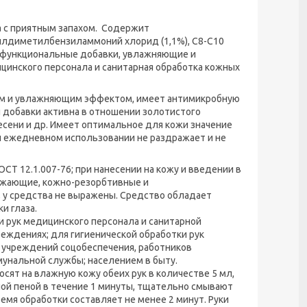
 с приятным запахом. Содержит
илдиметилбензиламмоний хлорид (1,1%), С8-С10
, функциональные добавки, увлажняющие и
цинского персонала и санитарная обработка кожных
м и увлажняющим эффектом, имеет антимикробную
й добавки активна в отношении золотистого
лесени и др. Имеет оптимальное для кожи значение
При ежедневном использовании не раздражает и не
СТ 12.1.007-76; при нанесении на кожу и введении в
ражающие, кожно-резорбтивные и
 у средства не выражены. Средство обладает
и глаза.
 рук медицинского персонала и санитарной
еждениях; для гигиенической обработки рук
 учреждений соцобеспечения, работников
унальной службы; населением в быту.
сят на влажную кожу обеих рук в количестве 5 мл,
ной пеной в течение 1 минуты, тщательно смывают
емя обработки составляет не менее 2 минут. Руки