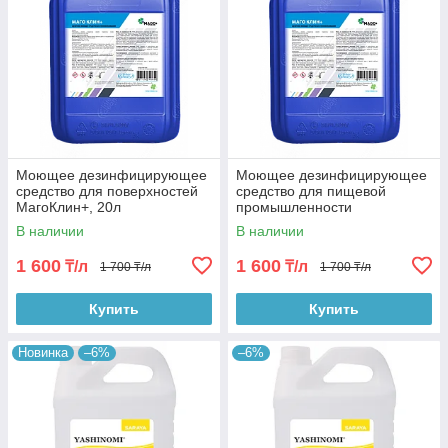
Моющее дезинфицирующее
Моющее дезинфицирующее
средство для поверхностей
средство для пищевой
МагоКлин+, 20л
промышленности
МагоКлин,20л
В наличии
В наличии
1 600
1 600
₸/л
₸/л
1 700 ₸/л
1 700 ₸/л
Купить
Купить
Новинка
–6%
–6%