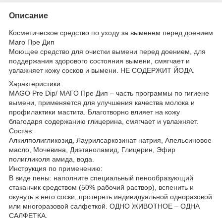
Описание
Косметическое средство по уходу за выменем перед доением
Маго Пре Дип
Моющее средство для очистки вымени перед доением, для
поддержания здорового состояния вымени, смягчает и
увлажняет кожу сосков и вымени. НЕ СОДЕРЖИТ ЙОДА.
Характеристики:
MAGO Pre Dip/ МАГО Пре Дип – часть программы по гигиене
вымени, применяется для улучшения качества молока и
профилактики мастита. Благотворно влияет на кожу
благодаря содержанию глицерина, смягчает и увлажняет.
Состав:
Алкилполигликозид, Лаурилсаркозинат натрия, Апельсиновое
масло, Мочевина, Диэтаноламид, Глицерин, Эфир
полигликоля амида, вода.
Инструкция по применению:
В виде пены: наполните специальный пенообразующий
стаканчик средством (50% рабочий раствор), вспенить и
окунуть в него соски, протереть индивидуальной одноразовой
или многоразовой салфеткой. ОДНО ЖИВОТНОЕ – ОДНА
САЛФЕТКА.