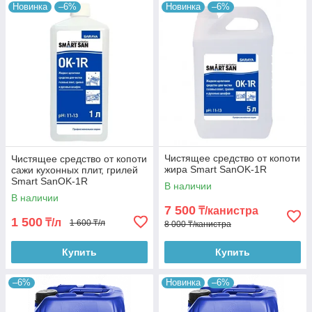
Новинка
–6%
Новинка
–6%
Чистящее средство от копоти
Чистящее средство от копоти
жира Smart SanOK-1R
сажи кухонных плит, грилей
Smart SanOK-1R
В наличии
В наличии
7 500
₸/канистра
1 500
₸/л
1 600 ₸/л
8 000 ₸/канистра
Купить
Купить
–6%
Новинка
–6%