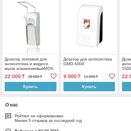
Дозатор локтевой для
Дозатор для антисептика
Доза
антисептика и жидкого
GMD-500A
анти
мыла алюминиевыйMDS-
100
1000А
22 000
9 000
22 
₸
₸
28 000 ₸
11 000 ₸
Купить
Купить
О нас
Рейтинг не сформирован
Менее 5 отзывов за последний год