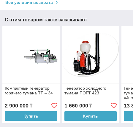
Все условия возврата
С этим товаром также заказывают
Компактный генератор
Генератор холодного
Гене
горячего тумана TF – 34
тумана ПОРТ 423
тума
«Ju
2 900 000
1 660 000
13 
₸
₸
Купить
Купить