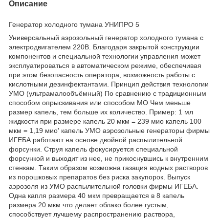
Описание
Генератор холодного тумана УНИПРО 5
Универсальный аэрозольный генератор холодного тумана с
электродвигателем 220В. Благодаря закрытой конструкции
компонентов и специальной технологии управления может
эксплуатироваться в автоматическом режиме, обеспечивая
при этом безопасность оператора, возможность работы с
кислотными дезинфектантами. Принцип действия технологии
УМО (ультрамалообъёмный) По сравнению с традиционным
способом опрыскивания или способом МО Чем меньше
размер капель, тем больше их количество. Пример: 1 мл
жидкости при размере капель 20 мкм = 239 мио капель 100
мкм = 1,19 мио' капель УМО аэрозольные генераторы фирмы
ИГЕБА работают на основе двойной распылительной
форсунки. Струя капель фокусируется специальной
форсункой и выходит из нее, не прикоснувшись к внутренним
стенкам. Таким образом возможна газация водных растворов
из порошковых препаратов без риска закупорок. Выпуск
аэрозоля из УМО распылительной головки фирмы ИГЕБА.
Одна капля размера 40 мкм превращается в 8 капель
размера 20 мкм что делает облако более густым,
способствует лучшему распространению раствора,