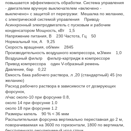
повышается эффективность обработки. Система управления
- двигателем вручную выключателем «включено -
выключено» с защитой от перегрузки: Мешалка по желанию,
с электрической системой управления Привод-
Асинхронный электродвигатель с пусковым и рабочим
конденсатором Мощность, кВт 1,5
Напряжение питания, В 230 Частота, Гц 50
Нормальный ток, А 9,25
Скорость вращения, об/мин 2845
Производительность воздушного компрессора, мЗ/мин 1,0
Воздушный фильтр фильтр-картридж в компрессоре
Привод компрессора один V-образный ремень
Давление, бар 0,22
Емкость бака рабочего раствора, л ,20 (стандартный) 45 (по
желанию)
Расход рабочего раствора в зависимости от дозирующих
форсунок,
л/час около-10 при форсунке 0.8,
около 14 при форсунке 1.0
около 18 при форсунке 1.2
Размеры капель 90 % < 36 мкм
Распылительная форсунка вертикально переставная до 2 м,
поворачиваемая на 3600 по горизонтали, 1800 по вертикали,
бесступенчато регулируемый угол струи.