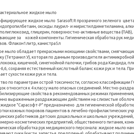
актериальное жидкое мыло
фицирующее жидкое мыло Sarasoft R прозрачного зеленого цвета
идопропилбетаин, оксиды лаурил- и миристилдиметиламина, алк
полиглюкозид, глицерин, поверхностно-активные вещества (ПАВ)
вающие за кожей компоненты. Гигиеническая обработка рук меди
вов. Флакон1литр, канистра5л
е мыло обладает прекрасными моющими свойствами, смягчающи
ку (Тетранил У), которая по данным производителя антимикробно
лококка, кишечной, синегнойной палочки, грибов рода Кандида, п
6-6,6, сохраняя естественный кислотный баланс кожи рук и тела. 
ает сухости кожи рук и тела.
тво по параметрам острой токсичности, согласно классификации ГО
ок относится к 4 классу мало опасных соединений. Местно-разд
билизирующие свойства в рекомендованных режимах применения,
нно выраженным раздражающим действием на слизистые оболочк
жидкое "Сарасофт-Р" предназначено для гигиенической обработки
отки кожных покровов пациентов в лечебно-профилактических учр
инских работников детских дошкольных и школьных учреждений,
мерно-косметических предприятий, общественного питания, комм
ническая обработка рук медицинского персонала: жидкое мыло нано
ивают руки (кисти, запястья, предплечья), обрабатывают получен