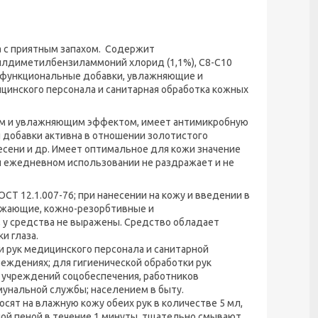
 с приятным запахом. Содержит
илдиметилбензиламмоний хлорид (1,1%), С8-С10
, функциональные добавки, увлажняющие и
цинского персонала и санитарная обработка кожных
м и увлажняющим эффектом, имеет антимикробную
й добавки активна в отношении золотистого
лесени и др. Имеет оптимальное для кожи значение
При ежедневном использовании не раздражает и не
СТ 12.1.007-76; при нанесении на кожу и введении в
ражающие, кожно-резорбтивные и
 у средства не выражены. Средство обладает
и глаза.
 рук медицинского персонала и санитарной
еждениях; для гигиенической обработки рук
 учреждений соцобеспечения, работников
унальной службы; населением в быту.
сят на влажную кожу обеих рук в количестве 5 мл,
ной пеной в течение 1 минуты, тщательно смывают