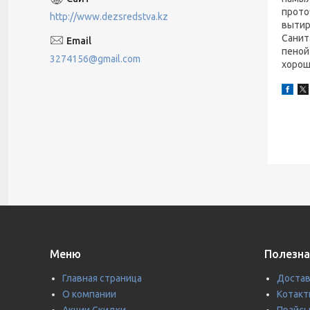
прото
http://www.dezsredstva.kz
вытир
Санит
пеной
3274156@gmail.com
хорош
Меню
Полезна
Главная страница
Достав
О компании
Котакт