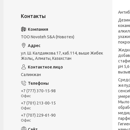
Антиб
Дезин
кокам
алкил
ухажи
ТОО Novoteh S&A (Новотех)
покро
Жидко
ул. Ш. Калдаякова.17, каб.114, выше Жибек
добав
Жолы,, Алматы, Казахстан
стафи
рН 5,
вызыв
Салимжан
Средс
желуд
сенси
+7 (777) 370-15-98
Офис
умере
Мыло 
+7 (701) 213-00-15
обраб
Офис
медиц
+7 (707) 229-61-90
парфю
Офис
Гигие
намыл