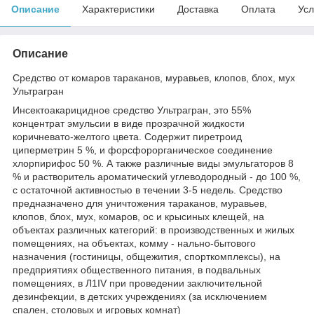
Описание
Характеристики
Доставка
Оплата
Усл
Описание
Средство от комаров тараканов, муравьев, клопов, блох, мух
Ультрагран
Инсектоакарицидное средство Ультрагран, это 55%
концентрат эмульсии в виде прозрачной жидкости
коричневато-желтого цвета. Содержит пиретроид
циперметрин 5 %, и форсфорорганическое соединение
хлорпирифос 50 %. А также различные виды эмульгаторов 8
% и растворитель ароматический углеводородный - до 100 %,
с остаточной активностью в течении 3-5 недель. Средство
предназначено для уничтожения тараканов, муравьев,
клопов, блох, мух, комаров, ос и крысиных клещей, на
объектах различных категорий: в производственных и жилых
помещениях, на объектах, комму - нально-бытового
назначения (гостиницы, общежития, спорткомплексы), на
предприятиях общественного питания, в подвальных
помещениях, в Л1IV при проведении заключительной
дезинфекции, в детских учреждениях (за исключением
спален, столовых и игровых комнат)