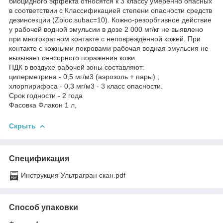
биоцидного эффекта относятся к 3 классу умеренно опасных
в соответствии с Классификацией степени опасности средств
дезинсекции (Zbioc.subac=10). Кожно-резорбтивное действие
у рабочей водной эмульсии в дозе 2 000 мг/кг не выявлено
при многократном контакте с неповреждённой кожей. При
контакте с кожными покровами рабочая водная эмульсия не
вызывает сенсорного поражения кожи.
ПДК в воздухе рабочей зоны составляют:
циперметрина - 0,5 мг/м3 (аэрозоль + пары) ;
хлорпирифоса - 0,3 мг/м3 - 3 класс опасности.
Срок годности - 2 года
Фасовка Флакон 1 л,
Скрыть
Спецификация
Инструкция Ультрагран скан.pdf
Способ упаковки