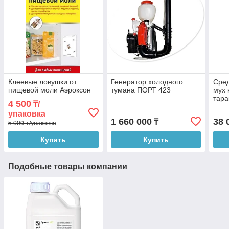
Клеевые ловушки от
Генератор холодного
Сред
пищевой моли Аэроксон
тумана ПОРТ 423
мух 
тара
4 500
₸/
упаковка
1 660 000
38 
₸
5 000 ₸/упаковка
Купить
Купить
Подобные товары компании