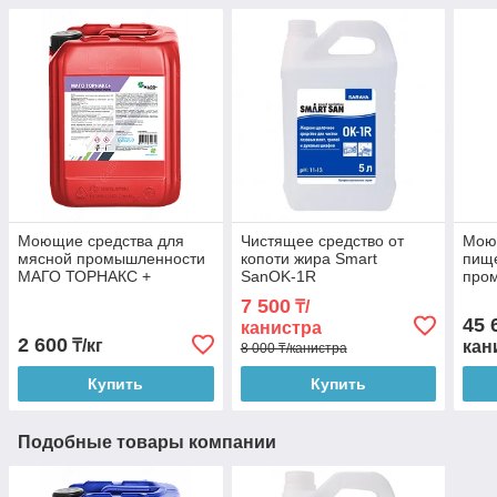
Моющие средства для
Чистящее средство от
Мою
мясной промышленности
копоти жира Smart
пищ
МАГО ТОРНАКС +
SanOK-1R
про
Маг
7 500
₸/
45 
канистра
2 600
₸/кг
кан
8 000 ₸/канистра
Купить
Купить
Подобные товары компании