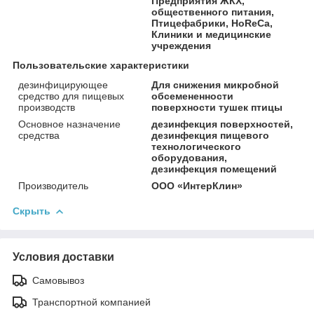
Предприятия ЖКХ,
общественного питания,
Птицефабрики, HoReCa,
Клиники и медицинские
учреждения
Пользовательские характеристики
дезинфицирующее
Для снижения микробной
средство для пищевых
обсемененности
производств
поверхности тушек птицы
Основное назначение
дезинфекция поверхностей,
средства
дезинфекция пищевого
технологического
оборудования,
дезинфекция помещений
Производитель
ООО «ИнтерКлин»
Скрыть
Условия доставки
Самовывоз
Транспортной компанией