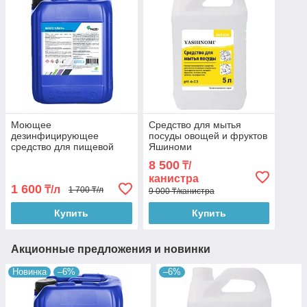
Моющее
Средство для мытья
дезинфицирующее
посуды овощей и фруктов
средство для пищевой
Яшиноми
промышленности
8 500
₸/
МагоКлин,20л
канистра
1 600
₸/л
1 700 ₸/л
9 000 ₸/канистра
Купить
Купить
Акционные предложения и новинки
Новинка
–6%
–6%