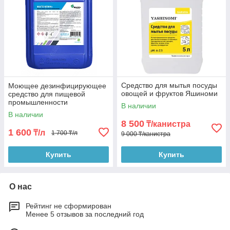
Средство для мытья посуды
Моющее дезинфицирующее
овощей и фруктов Яшиноми
средство для пищевой
промышленности
В наличии
МагоКлин,20л
В наличии
8 500
₸/канистра
1 600
₸/л
1 700 ₸/л
9 000 ₸/канистра
Купить
Купить
О нас
Рейтинг не сформирован
Менее 5 отзывов за последний год