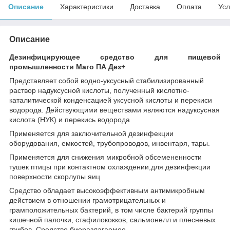
Описание
Характеристики
Доставка
Оплата
Усл
Описание
Дезинфицирующее средство для пищевой
промышленности Маго ПА Дез+
Представляет собой водно-уксусный стабилизированный
раствор надуксусной кислоты, полученный кислотно-
каталитической конденсацией уксусной кислоты и пере­киси
водорода. Действующими веществами являются надуксусная
кислота (НУК) и пере­кись водорода
Применяется для заключительной дезинфекции
оборудования, емкостей, трубопроводов, инвентаря, тары.
Применяется для снижения микробной обсемененности
тушек птицы при контактном охлаждении,для дезинфекции
поверхности скорлу­пы яиц
Средство обладает высокоэффективным антимикробным
действием в отношении грамотрицательных и
грамположительных бактерий, в том числе бактерий группы
кишечной палочки, стафилококков, сальмонелл и плесневых
грибов. Средство биоразлагаемое.